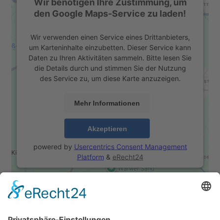
Wir benötigen Ihre Zustimmung, um
den Google Maps-Service zu laden!
Wir verwenden einen Service eines Drittanbieters,
um Karteninhalte einzubetten. Dieser Service kann
Daten zu Ihren Aktivitäten sammeln. Bitte lesen Sie
die Details durch und stimmen Sie der Nutzung
des Service zu, um diese Karte anzuzeigen.
Mehr Informationen
Akzeptieren
powered by
Usercentrics Consent Management
Platform
&
eRecht24
Kontakt